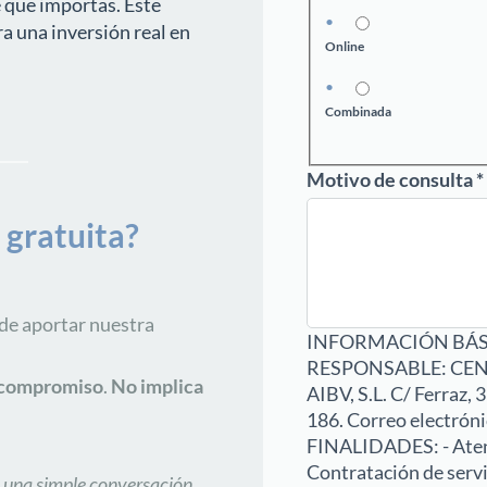
 que importas. Este
ra una inversión real en
Online
Combinada
Motivo de consulta
*
 gratuita?
de aportar nuestra
INFORMACIÓN BÁS
RESPONSABLE: CEN
n compromiso
.
No
implica
AIBV, S.L. C/ Ferraz,
186. Correo electrón
FINALIDADES: - Atend
Contratación de serv
 una simple conversación