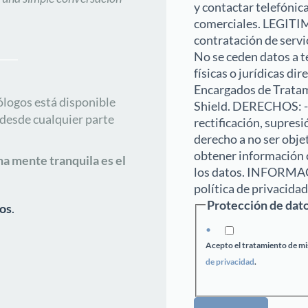
y contactar telefóni
comerciales. LEGITI
contratación de serv
No se ceden datos a te
físicas o jurídicas d
Encargados de Tratami
ólogos está disponible
Shield. DERECHOS: - 
desde cualquier parte
rectificación, supresi
derecho a no ser obje
obtener información c
a mente tranquila es el
los datos. INFORMA
política de privacida
Protección de dat
os
.
Acepto el tratamiento de mis
de privacidad
.