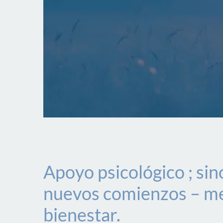
Apoyo psicológico ; si
nuevos comienzos – me
bienestar.