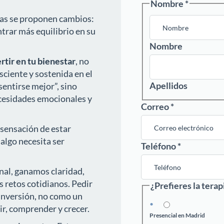
Nombre
*
nas se proponen cambios:
trar más equilibrio en su
Nombre
tir en tu bienestar
, no
ciente y sostenida en el
Apellidos
sentirse mejor”, sino
ecesidades emocionales y
Correo
*
a sensación de estar
algo necesita ser
Teléfono
*
al, ganamos claridad,
s retos cotidianos. Pedir
¿Prefieres la terap
inversión, no como un
r, comprender y crecer.
Presencial en Madrid