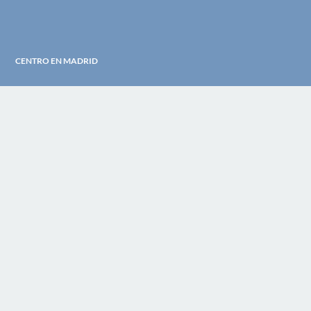
CENTRO EN MADRID
Centro Manuel Escudero
Calle Ferraz 31 – 1A 28008 Madrid (Argüelles)
informacion@manuelescudero.com
+34 915 47 31 86
Whatsapp +34 696 09 45 11