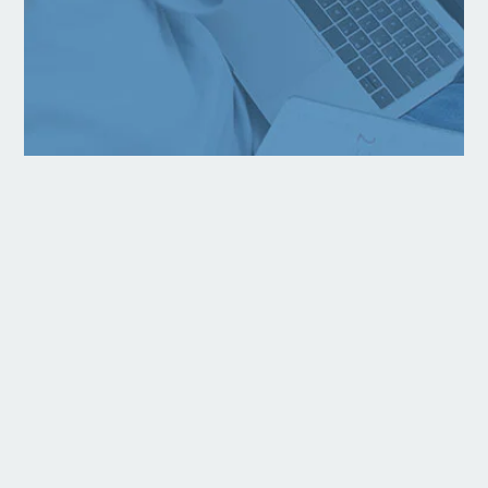
Madrid
. Psicólogos clínicos y psiquiatras
profesionales brindan apoyo con la misma
calidad que nuestras sesiones presenciales.
¿Qué es la
psicoterapia online?
La
terapia online
es una forma eficaz de
recibir apoyo psicológico o psiquiátrico a
través de videollamadas.
Eso significa que
puedes conectarte con un especialista sin
importar dónde te encuentres, adaptando las