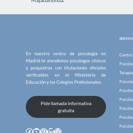
Majadahonda.
SERVIC
En nuestro centro de psicología en
Centro 
Madrid te atendemos psicólogos clínicos
Psicól
y psiquiatras con titulaciones oficiales
Terapia
verificables en el Ministerio de
Psicot
Educación y los Colegios Profesionales.
Psicólo
Psicól
Pide llamada informativa
Psicólo
gratuita
Psicól
Psicólo
Facebook
YouTube
Pinterest
LinkedIn
Instagram