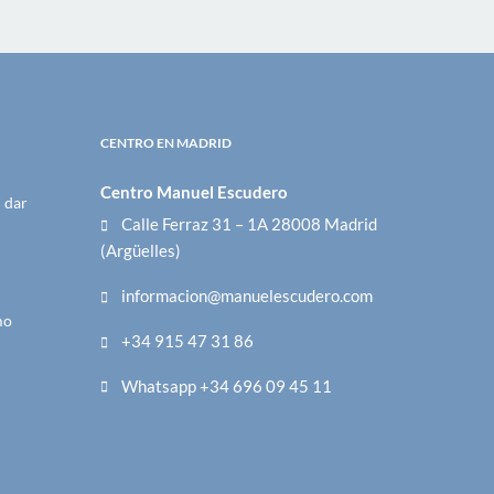
CENTRO EN MADRID
Centro Manuel Escudero
 dar
Calle Ferraz 31 – 1A 28008 Madrid
(Argüelles)
informacion@manuelescudero.com
mo
+34 915 47 31 86
Whatsapp +34 696 09 45 11