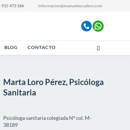
:
915 473 186
informacion@manuelescudero.com
BLOG
CONTACTO
Marta Loro Pérez, Psicóloga
Sanitaria
Psicóloga sanitaria colegiada Nº col. M-
38189