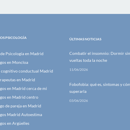
IOS PSICOLOGÍA
ÚLTIMAS NOTICIAS
Combatir el insomnio: Dormir sin
de Psicología en Madrid
vueltas toda la noche
ogos en Moncloa
11/06/2026
 cognitivo conductual Madrid
erapeutas en Madrid
Fobofobia: qué es, síntomas y có
gos en Madrid cerca de mi
superarla
ogos en Madrid centro
03/06/2026
go de pareja en Madrid
ogos Madrid Autoestima
gos en Argüelles