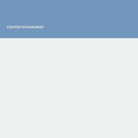
CENTRO EN MADRID
Centro Manuel Escudero
Calle Ferraz 31 – 1A 28008 Madrid (Argüelles)
informacion@manuelescudero.com
+34 915 47 31 86
Whatsapp +34 696 09 45 11