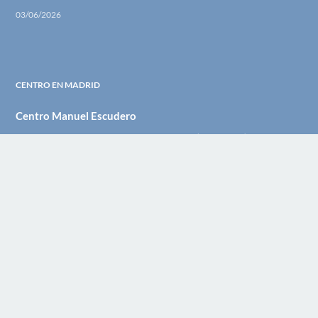
03/06/2026
CENTRO EN MADRID
Centro Manuel Escudero
Calle Ferraz 31 – 1A 28008 Madrid (Argüelles)
informacion@manuelescudero.com
+34 915 47 31 86
Whatsapp +34 696 09 45 11